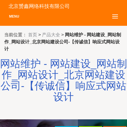
北京赟鑫网络科技有限公司
MENU
当前位置：
首页
>
产品大全
>
网站维护 - 网站建设_网站制
作_网站设计_北京网站建设公司-【传诚信】响应式网站设
计
网站维护 - 网站建设_网站制
作_网站设计_北京网站建设
公司-【传诚信】响应式网站
设计