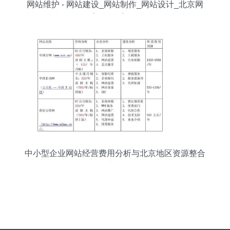
网站维护 - 网站建设_网站制作_网站设计_北京网
站建设公司-【传诚信】响应式网站设计
中小型企业网站经营费用分析与北京地区资源整合
实践