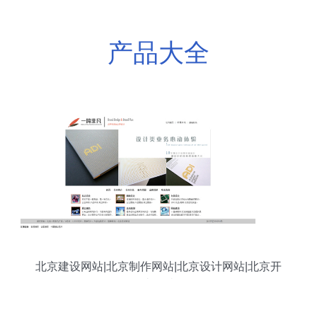
产品大全
北京建设网站|北京制作网站|北京设计网站|北京开
发网站|无忧网络