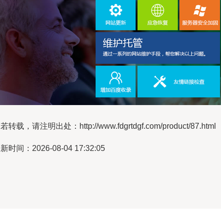
若转载，请注明出处：http://www.fdgrtdgf.com/product/87.html
新时间：2026-08-04 17:32:05